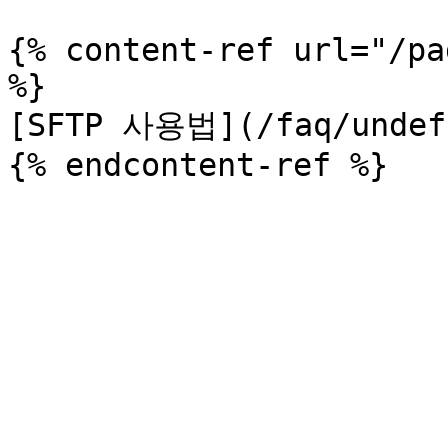
{% content-ref url="/pa
%}

[SFTP 사용법](/faq/undefi